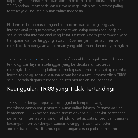
TRI88 berhasil memposisikan dirinya sebagai salah satu platform paling
terpercaya di industri hiburan online Indonesia.
Platform ini beroperasi dengan lisensi resmi dari lembaga regulasi
internasional yang terpercaya, memastikan setiap operasional berjalan
sesuai standar internasional yang ketat. Dengan sistem pengawasan yang
transparan dan bertanggung jawab, TRI88 menjamin setiap member
mendapatkan pengalaman bermain yang adil, aman, dan menyenangkan.
Tim di balik
TRI88
terdiri dari para profesional berpengalaman di bidang
teknologi dan layanan pelanggan yang berdedikasi untuk terus
meningkatkan kualitas platform demi kepuasan maksimal setiap member.
Inovasi teknologi terus dilakukan secara berkala untuk memastikan TRI88
selalu berada di garis terdepan industri hiburan online Indonesia.
Keunggulan TRI88 yang Tidak Tertandingi
TRI88 hadir dengan sejumlah keunggulan kompetitif yang
membedakannya dari platform hiburan online lainnya. Pertama dari sisi
keamanan, TRI88 menggunakan sistem enkripsi SSL 256-bit berstandar
perbankan internasional yang melindungi setiap data pribadi dan transaksi
keuangan member dengan standar tertinggi. Sistem two-factor
authentication tersedia untuk perlindungan ekstra pada akun kamu.
Dari sisi kecepatan transaksi, TRI88 menawarkan proses deposit yang