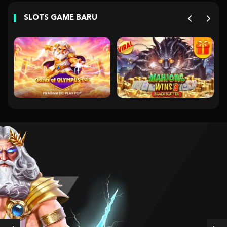
SLOTS GAME BARU
Mahjong Wins Triple Pot
sigitb****d
IDR
642,656.00
Sweet Bonanza 1000
ki****4
IDR
632,820.00
Wisdom of Athena 1000 Xmas
hanya****i
IDR
588,550.00
Sweet Bonanza 1000
ki****4
IDR
526,800.00
Gates of Olympus Super Scatter
hira****0