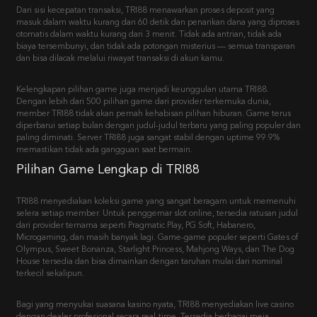
masuk dalam waktu kurang dari 60 detik dan penarikan dana yang diproses
otomatis dalam waktu kurang dari 3 menit. Tidak ada antrian, tidak ada
biaya tersembunyi, dan tidak ada potongan misterius — semua transparan
dan bisa dilacak melalui riwayat transaksi di akun kamu.
Kelengkapan pilihan game juga menjadi keunggulan utama TRI88.
Dengan lebih dari 500 pilihan game dari provider terkemuka dunia,
member TRI88 tidak akan pernah kehabisan pilihan hiburan. Game terus
diperbarui setiap bulan dengan judul-judul terbaru yang paling populer dan
paling diminati. Server TRI88 juga sangat stabil dengan uptime 99.9%
memastikan tidak ada gangguan saat bermain.
Pilihan Game Lengkap di TRI88
TRI88 menyediakan koleksi game yang sangat beragam untuk memenuhi
selera setiap member. Untuk penggemar slot online, tersedia ratusan judul
dari provider ternama seperti Pragmatic Play, PG Soft, Habanero,
Microgaming, dan masih banyak lagi. Game-game populer seperti Gates of
Olympus, Sweet Bonanza, Starlight Princess, Mahjong Ways, dan The Dog
House tersedia dan bisa dimainkan dengan taruhan mulai dari nominal
terkecil sekalipun.
Bagi yang menyukai suasana kasino nyata, TRI88 menyediakan live casino
dengan dealer profesional secara real-time. Tersedia berbagai meja
Baccarat, Blackjack, Roulette, Sic Bo, dan Dragon Tiger yang selalu ramai