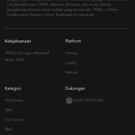
pengalaman hiburan online terbaik yang pernah ada. TRI88 — Pilihan
Cerdas untuk Hiburan Online Terpercaya di Indonesia!
Kebijaksanaan
Platform
TRI88 | Link Login Alternatif
Promosi
Resmi 2026
Loyalty
Referral
Kategori
Dukungan
Hot Games
+6287722819282
Slots
Live Casino
Race
Togel