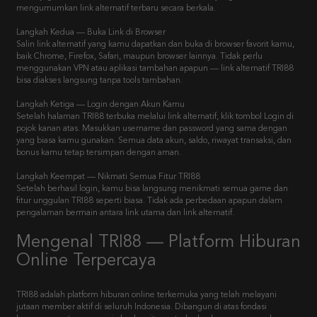
Langkah Kedua — Buka Link di Browser
Salin link alternatif yang kamu dapatkan dan buka di browser favorit kamu,
baik Chrome, Firefox, Safari, maupun browser lainnya. Tidak perlu
menggunakan VPN atau aplikasi tambahan apapun — link alternatif TRI88
bisa diakses langsung tanpa tools tambahan.
Langkah Ketiga — Login dengan Akun Kamu
Setelah halaman TRI88 terbuka melalui link alternatif, klik tombol Login di
pojok kanan atas. Masukkan username dan password yang sama dengan
yang biasa kamu gunakan. Semua data akun, saldo, riwayat transaksi, dan
bonus kamu tetap tersimpan dengan aman.
Langkah Keempat — Nikmati Semua Fitur TRI88
Setelah berhasil login, kamu bisa langsung menikmati semua game dan
fitur unggulan TRI88 seperti biasa. Tidak ada perbedaan apapun dalam
pengalaman bermain antara link utama dan link alternatif.
Mengenal TRI88 — Platform Hiburan
Online Terpercaya
TRI88 adalah platform hiburan online terkemuka yang telah melayani
jutaan member aktif di seluruh Indonesia. Dibangun di atas fondasi
kepercayaan, transparansi, dan komitmen terhadap kepuasan member,