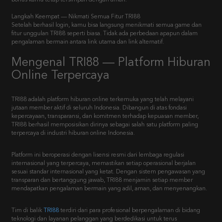
bonus kamu tetap tersimpan dengan aman.
Langkah Keempat — Nikmati Semua Fitur TRI88
Setelah berhasil login, kamu bisa langsung menikmati semua game dan
fitur unggulan TRI88 seperti biasa. Tidak ada perbedaan apapun dalam
pengalaman bermain antara link utama dan link alternatif.
Mengenal TRI88 — Platform Hiburan
Online Terpercaya
TRI88 adalah platform hiburan online terkemuka yang telah melayani
jutaan member aktif di seluruh Indonesia. Dibangun di atas fondasi
kepercayaan, transparansi, dan komitmen terhadap kepuasan member,
TRI88 berhasil memposisikan dirinya sebagai salah satu platform paling
terpercaya di industri hiburan online Indonesia.
Platform ini beroperasi dengan lisensi resmi dari lembaga regulasi
internasional yang terpercaya, memastikan setiap operasional berjalan
sesuai standar internasional yang ketat. Dengan sistem pengawasan yang
transparan dan bertanggung jawab, TRI88 menjamin setiap member
mendapatkan pengalaman bermain yang adil, aman, dan menyenangkan.
Tim di balik
TRI88
terdiri dari para profesional berpengalaman di bidang
teknologi dan layanan pelanggan yang berdedikasi untuk terus