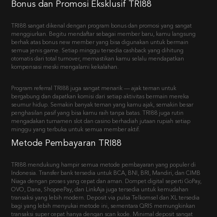
Bonus dan Promosi Eksklusif TRI88
TRI88 sangat dikenal dengan program bonus dan promosi yang sangat
menggiurkan. Begitu mendaftar sebagai member baru, kamu langsung
berhak atas bonus new member yang bisa digunakan untuk bermain
semua jenis game. Setiap minggu tersedia cashback yang dihitung
otomatis dari total turnover, memastikan kamu selalu mendapatkan
kompensasi meski mengalami kekalahan.
Program referral TRI88 juga sangat menarik — ajak teman untuk
bergabung dan dapatkan komisi dari setiap aktivitas bermain mereka
seumur hidup. Semakin banyak teman yang kamu ajak, semakin besar
penghasilan pasif yang bisa kamu raih tanpa batas. TRI88 juga rutin
mengadakan turnamen slot dan casino berhadiah jutaan rupiah setiap
minggu yang terbuka untuk semua member aktif.
Metode Pembayaran TRI88
TRI88 mendukung hampir semua metode pembayaran yang populer di
Indonesia. Transfer bank tersedia untuk BCA, BNI, BRI, Mandiri, dan CIMB
Niaga dengan proses yang cepat dan aman. Dompet digital seperti GoPay,
OVO, Dana, ShopeePay, dan LinkAja juga tersedia untuk kemudahan
transaksi yang lebih modern. Deposit via pulsa Telkomsel dan XL tersedia
bagi yang lebih menyukai metode ini, sementara QRIS memungkinkan
transaksi super cepat hanya dengan scan kode. Minimal deposit sangat