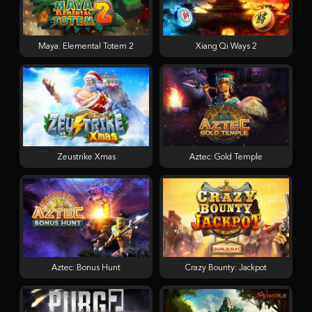
Maya: Elemental Totem 2
Xiang Qi Ways 2
Zeustrike Xmas
Aztec: Gold Temple
Aztec: Bonus Hunt
Crazy Bounty: Jackpot