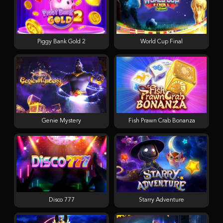
Piggy Bank Gold 2
World Cup Final
Genie Mystery
Fish Prawn Crab Bonanza
Disco 777
Starry Adventure