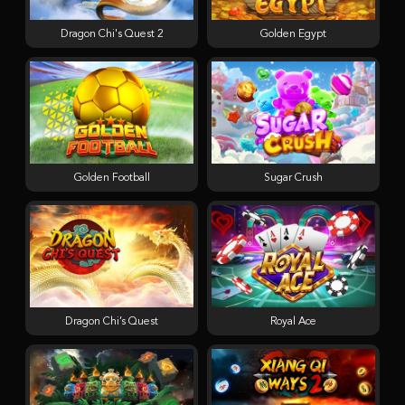
Dragon Chi's Quest 2
Golden Egypt
Golden Football
Sugar Crush
Dragon Chi’s Quest
Royal Ace