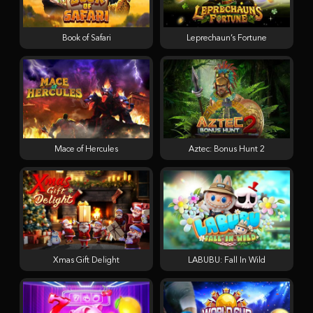
Book of Safari
Leprechaun’s Fortune
Mace of Hercules
Aztec: Bonus Hunt 2
Xmas Gift Delight
LABUBU: Fall In Wild