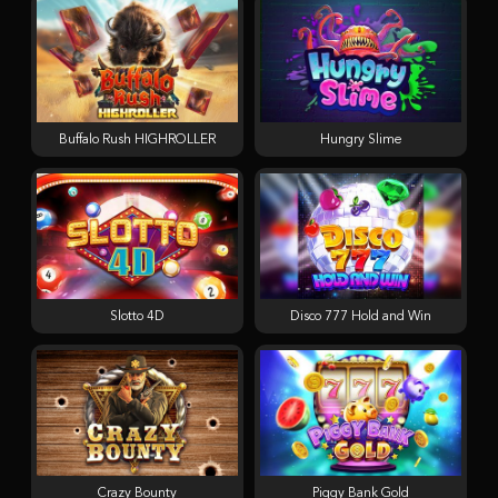
Buffalo Rush HIGHROLLER
Hungry Slime
Slotto 4D
Disco 777 Hold and Win
Crazy Bounty
Piggy Bank Gold