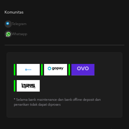
Komunitas
Telegram
Whatsapp
* Selama bank maintenance dan bank offline deposit dan
penarikan tidak dapat diproses