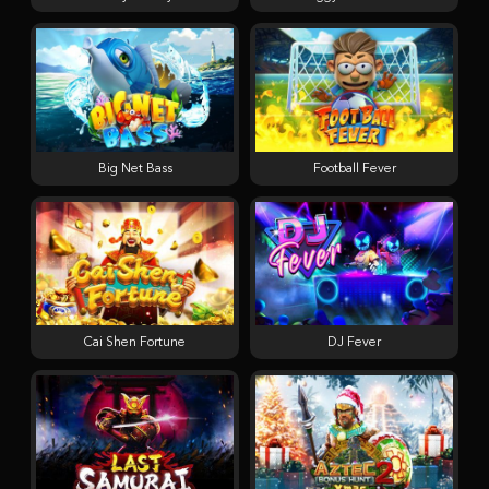
Big Net Bass
Football Fever
Cai Shen Fortune
DJ Fever