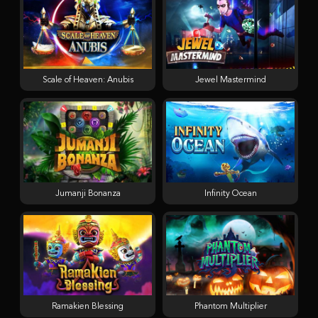
Scale of Heaven: Anubis
Jewel Mastermind
Jumanji Bonanza
Infinity Ocean
Ramakien Blessing
Phantom Multiplier