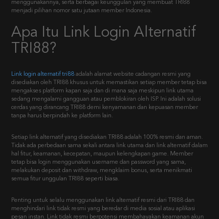
menggunakannya, serta berbagai keunggulan yang membuat TRI88
menjadi pilihan nomor satu jutaan member Indonesia.
Apa Itu Link Login Alternatif
TRI88?
Link login alternatif tri88
adalah alamat website cadangan resmi yang
disediakan oleh TRI88 khusus untuk memastikan setiap member tetap bisa
mengakses platform kapan saja dan di mana saja meskipun link utama
sedang mengalami gangguan atau pemblokiran oleh ISP. Ini adalah solusi
cerdas yang dirancang TRI88 demi kenyamanan dan kepuasan member
tanpa harus berpindah ke platform lain.
Setiap link alternatif yang disediakan TRI88 adalah 100% resmi dan aman.
Tidak ada perbedaan sama sekali antara link utama dan link alternatif dalam
hal fitur, keamanan, kecepatan, maupun kelengkapan game. Member
tetap bisa login menggunakan username dan password yang sama,
melakukan deposit dan withdraw, mengklaim bonus, serta menikmati
semua fitur unggulan TRI88 seperti biasa.
Penting untuk selalu menggunakan link alternatif resmi dari TRI88 dan
menghindari link tidak resmi yang beredar di media sosial atau aplikasi
pesan instan. Link tidak resmi berpotensi membahayakan keamanan akun