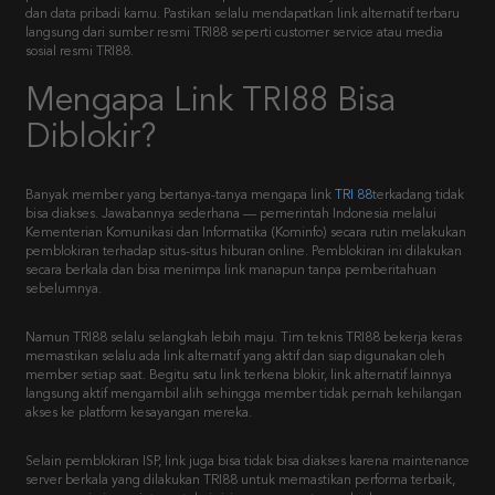
dan data pribadi kamu. Pastikan selalu mendapatkan link alternatif terbaru
langsung dari sumber resmi TRI88 seperti customer service atau media
sosial resmi TRI88.
Mengapa Link TRI88 Bisa
Diblokir?
Banyak member yang bertanya-tanya mengapa link
TRI 88
terkadang tidak
bisa diakses. Jawabannya sederhana — pemerintah Indonesia melalui
Kementerian Komunikasi dan Informatika (Kominfo) secara rutin melakukan
pemblokiran terhadap situs-situs hiburan online. Pemblokiran ini dilakukan
secara berkala dan bisa menimpa link manapun tanpa pemberitahuan
sebelumnya.
Namun TRI88 selalu selangkah lebih maju. Tim teknis TRI88 bekerja keras
memastikan selalu ada link alternatif yang aktif dan siap digunakan oleh
member setiap saat. Begitu satu link terkena blokir, link alternatif lainnya
langsung aktif mengambil alih sehingga member tidak pernah kehilangan
akses ke platform kesayangan mereka.
Selain pemblokiran ISP, link juga bisa tidak bisa diakses karena maintenance
server berkala yang dilakukan TRI88 untuk memastikan performa terbaik,