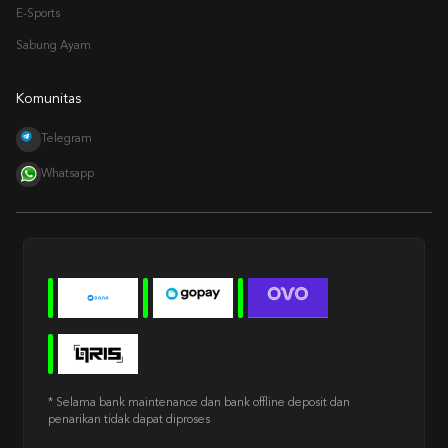
E-Sports
Sabung Ayam
Komunitas
Telegram
Whatsapp
* Selama bank maintenance dan bank offline deposit dan
penarikan tidak dapat diproses