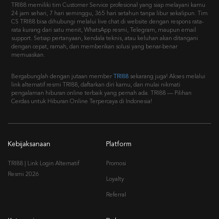
TRI88 memiliki tim Customer Service profesional yang siap melayani kamu
24 jam sehari, 7 hari seminggu, 365 hari setahun tanpa libur sekalipun. Tim
CS TRI88 bisa dihubungi melalui live chat di website dengan respons rata-
rata kurang dari satu menit, WhatsApp resmi, Telegram, maupun email
support. Setiap pertanyaan, kendala teknis, atau keluhan akan ditangani
dengan cepat, ramah, dan memberikan solusi yang benar-benar
memuaskan.
Bergabunglah dengan jutaan member
TRI88
sekarang juga! Akses melalui
link alternatif resmi TRI88, daftarkan diri kamu, dan mulai nikmati
pengalaman hiburan online terbaik yang pernah ada. TRI88 — Pilihan
Cerdas untuk Hiburan Online Terpercaya di Indonesia!
Kebijaksanaan
Platform
TRI88 | Link Login Alternatif
Promosi
Resmi 2026
Loyalty
Referral