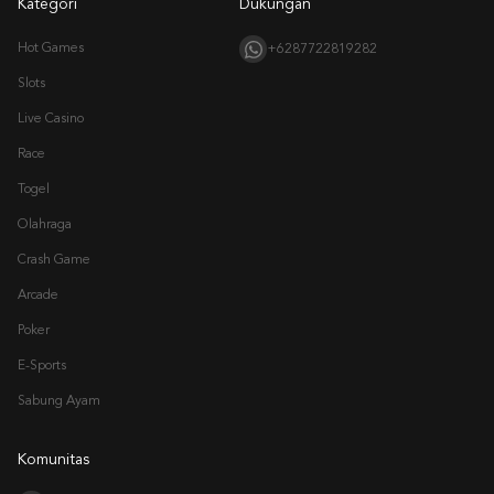
Kategori
Dukungan
Hot Games
+6287722819282
Slots
Live Casino
Race
Togel
Olahraga
Crash Game
Arcade
Poker
E-Sports
Sabung Ayam
Komunitas