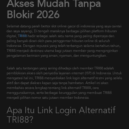
Akses Mudah Tanpa
Blokir 2026
Selamat datang parah bettor slot online gacor di indonesia yang saya caintai
dan saya sayangi, Di tengah maraknya berbagai pilihan platform hiburan
digital,
TRI88
hadir sebagai salah satu nama yang paling dipercaya dan
paling banyak dicari oleh para penggemar hiburan online di seluruh
Indonesia. Dengan reputasi yang telah terbangun selama bertahun-tahun,
TRI88 menjadi destinasi utama bagi jutaan member yang menginginkan
pengalaman bermain yang aman, nyaman, dan menguntungkan.
Salah satu tantangan yang sering dihadapi oleh member TRI88 adalah
pemblokiran akses oleh penyedia layanan internet (ISP) di Indonesia. Untuk
mengatasi hal ini, TRI88 menyediakan link login alternatif resmi yang selalu
aktif dan dapat diakses kapan saja tanpa hambatan. Artikel ini akan
membahas secara lengkap tentang link alternatif TRI88, cara
menggunakannya, serta berbagai keunggulan yang membuat TRI88
menjadi pilihan nomor satu jutaan member Indonesia.
Apa Itu Link Login Alternatif
TRI88?