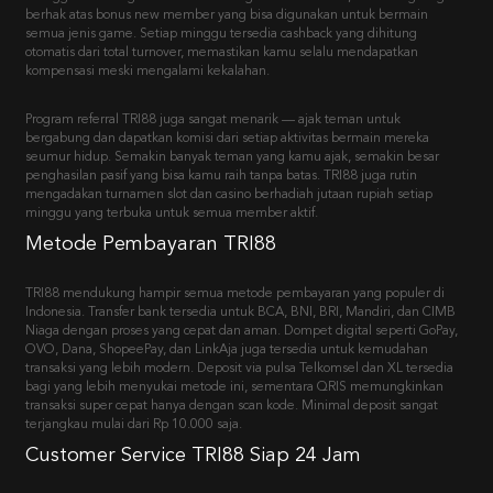
berhak atas bonus new member yang bisa digunakan untuk bermain
semua jenis game. Setiap minggu tersedia cashback yang dihitung
otomatis dari total turnover, memastikan kamu selalu mendapatkan
kompensasi meski mengalami kekalahan.
Program referral TRI88 juga sangat menarik — ajak teman untuk
bergabung dan dapatkan komisi dari setiap aktivitas bermain mereka
seumur hidup. Semakin banyak teman yang kamu ajak, semakin besar
penghasilan pasif yang bisa kamu raih tanpa batas. TRI88 juga rutin
mengadakan turnamen slot dan casino berhadiah jutaan rupiah setiap
minggu yang terbuka untuk semua member aktif.
Metode Pembayaran TRI88
TRI88 mendukung hampir semua metode pembayaran yang populer di
Indonesia. Transfer bank tersedia untuk BCA, BNI, BRI, Mandiri, dan CIMB
Niaga dengan proses yang cepat dan aman. Dompet digital seperti GoPay,
OVO, Dana, ShopeePay, dan LinkAja juga tersedia untuk kemudahan
transaksi yang lebih modern. Deposit via pulsa Telkomsel dan XL tersedia
bagi yang lebih menyukai metode ini, sementara QRIS memungkinkan
transaksi super cepat hanya dengan scan kode. Minimal deposit sangat
terjangkau mulai dari Rp 10.000 saja.
Customer Service TRI88 Siap 24 Jam