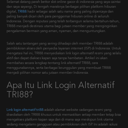
Selamat datang parah bettor slot online gacor di indonesia yang saya caintai
dan saya sayangi, Di tengah maraknya berbagai pilihan platform hiburan
digital,
TRI88
hadir sebagai salah satu nama yang paling dipercaya dan
paling banyak dicari oleh para penggemar hiburan online di seluruh
Indonesia. Dengan reputasi yang telah terbangun selama bertahun-tahun,
TRI88 menjadi destinasi utama bagi jutaan member yang menginginkan
pengalaman bermain yang aman, nyaman, dan menguntungkan.
Salah satu tantangan yang sering dihadapi oleh member TRI88 adalah
pemblokiran akses oleh penyedia layanan internet (ISP) di Indonesia. Untuk
mengatasi hal ini, TRI88 menyediakan link login alternatif resmi yang selalu
aktif dan dapat diakses kapan saja tanpa hambatan. Artikel ini akan
membahas secara lengkap tentang link alternatif TRI88, cara
menggunakannya, serta berbagai keunggulan yang membuat TRI88
menjadi pilihan nomor satu jutaan member Indonesia.
Apa Itu Link Login Alternatif
TRI88?
Link login alternatif tri88
adalah alamat website cadangan resmi yang
disediakan oleh TRI88 khusus untuk memastikan setiap member tetap bisa
mengakses platform kapan saja dan di mana saja meskipun link utama
sedang mengalami gangguan atau pemblokiran oleh ISP. Ini adalah solusi