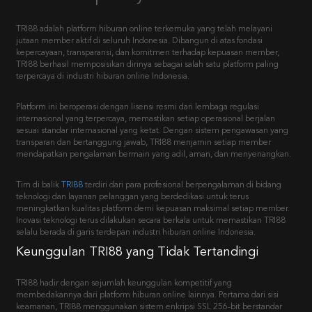
TRI88 adalah platform hiburan online terkemuka yang telah melayani
jutaan member aktif di seluruh Indonesia. Dibangun di atas fondasi
kepercayaan, transparansi, dan komitmen terhadap kepuasan member,
TRI88 berhasil memposisikan dirinya sebagai salah satu platform paling
terpercaya di industri hiburan online Indonesia.
Platform ini beroperasi dengan lisensi resmi dari lembaga regulasi
internasional yang terpercaya, memastikan setiap operasional berjalan
sesuai standar internasional yang ketat. Dengan sistem pengawasan yang
transparan dan bertanggung jawab, TRI88 menjamin setiap member
mendapatkan pengalaman bermain yang adil, aman, dan menyenangkan.
Tim di balik
TRI88
terdiri dari para profesional berpengalaman di bidang
teknologi dan layanan pelanggan yang berdedikasi untuk terus
meningkatkan kualitas platform demi kepuasan maksimal setiap member.
Inovasi teknologi terus dilakukan secara berkala untuk memastikan TRI88
selalu berada di garis terdepan industri hiburan online Indonesia.
Keunggulan TRI88 yang Tidak Tertandingi
TRI88 hadir dengan sejumlah keunggulan kompetitif yang
membedakannya dari platform hiburan online lainnya. Pertama dari sisi
keamanan, TRI88 menggunakan sistem enkripsi SSL 256-bit berstandar