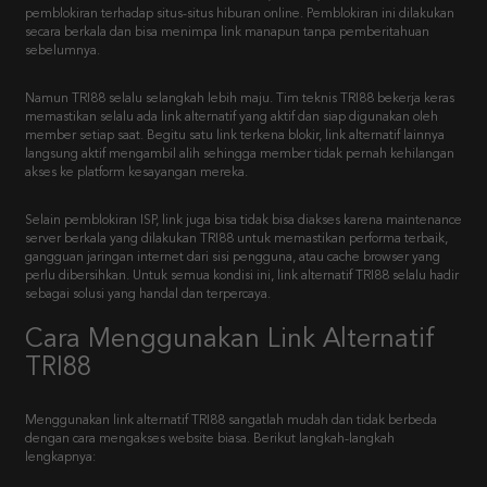
pemblokiran terhadap situs-situs hiburan online. Pemblokiran ini dilakukan
secara berkala dan bisa menimpa link manapun tanpa pemberitahuan
sebelumnya.
Namun TRI88 selalu selangkah lebih maju. Tim teknis TRI88 bekerja keras
memastikan selalu ada link alternatif yang aktif dan siap digunakan oleh
member setiap saat. Begitu satu link terkena blokir, link alternatif lainnya
langsung aktif mengambil alih sehingga member tidak pernah kehilangan
akses ke platform kesayangan mereka.
Selain pemblokiran ISP, link juga bisa tidak bisa diakses karena maintenance
server berkala yang dilakukan TRI88 untuk memastikan performa terbaik,
gangguan jaringan internet dari sisi pengguna, atau cache browser yang
perlu dibersihkan. Untuk semua kondisi ini, link alternatif TRI88 selalu hadir
sebagai solusi yang handal dan terpercaya.
Cara Menggunakan Link Alternatif
TRI88
Menggunakan link alternatif TRI88 sangatlah mudah dan tidak berbeda
dengan cara mengakses website biasa. Berikut langkah-langkah
lengkapnya: