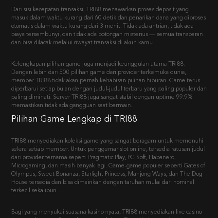
Dari sisi kecepatan transaksi, TRI88 menawarkan proses deposit yang
masuk dalam waktu kurang dari 60 detik dan penarikan dana yang diproses
otomatis dalam waktu kurang dari 3 menit. Tidak ada antrian, tidak ada
biaya tersembunyi, dan tidak ada potongan misterius — semua transparan
dan bisa dilacak melalui riwayat transaksi di akun kamu.
Kelengkapan pilihan game juga menjadi keunggulan utama TRI88.
Dengan lebih dari 500 pilihan game dari provider terkemuka dunia,
member TRI88 tidak akan pernah kehabisan pilihan hiburan. Game terus
diperbarui setiap bulan dengan judul-judul terbaru yang paling populer dan
paling diminati. Server TRI88 juga sangat stabil dengan uptime 99.9%
memastikan tidak ada gangguan saat bermain.
Pilihan Game Lengkap di TRI88
TRI88 menyediakan koleksi game yang sangat beragam untuk memenuhi
selera setiap member. Untuk penggemar slot online, tersedia ratusan judul
dari provider ternama seperti Pragmatic Play, PG Soft, Habanero,
Microgaming, dan masih banyak lagi. Game-game populer seperti Gates of
Olympus, Sweet Bonanza, Starlight Princess, Mahjong Ways, dan The Dog
House tersedia dan bisa dimainkan dengan taruhan mulai dari nominal
terkecil sekalipun.
Bagi yang menyukai suasana kasino nyata, TRI88 menyediakan live casino