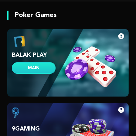
Poker Games
BALAK PLAY
MAIN
9GAMING