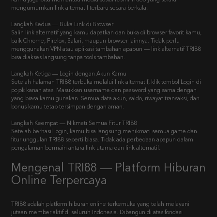
mengumumkan link alternatif terbaru secara berkala.
Langkah Kedua — Buka Link di Browser
Salin link alternatif yang kamu dapatkan dan buka di browser favorit kamu,
baik Chrome, Firefox, Safari, maupun browser lainnya. Tidak perlu
menggunakan VPN atau aplikasi tambahan apapun — link alternatif TRI88
bisa diakses langsung tanpa tools tambahan.
Langkah Ketiga — Login dengan Akun Kamu
Setelah halaman TRI88 terbuka melalui link alternatif, klik tombol Login di
pojok kanan atas. Masukkan username dan password yang sama dengan
yang biasa kamu gunakan. Semua data akun, saldo, riwayat transaksi, dan
bonus kamu tetap tersimpan dengan aman.
Langkah Keempat — Nikmati Semua Fitur TRI88
Setelah berhasil login, kamu bisa langsung menikmati semua game dan
fitur unggulan TRI88 seperti biasa. Tidak ada perbedaan apapun dalam
pengalaman bermain antara link utama dan link alternatif.
Mengenal TRI88 — Platform Hiburan
Online Terpercaya
TRI88 adalah platform hiburan online terkemuka yang telah melayani
jutaan member aktif di seluruh Indonesia. Dibangun di atas fondasi