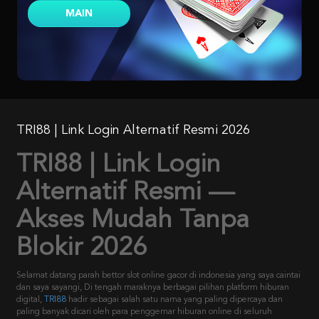
MAIN
TRI88 | Link Login Alternatif Resmi 2026
TRI88 | Link Login
Alternatif Resmi —
Akses Mudah Tanpa
Blokir 2026
Selamat datang parah bettor slot online gacor di indonesia yang saya caintai
dan saya sayangi, Di tengah maraknya berbagai pilihan platform hiburan
digital,
TRI88
hadir sebagai salah satu nama yang paling dipercaya dan
paling banyak dicari oleh para penggemar hiburan online di seluruh