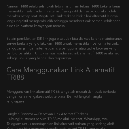
Namun TRI88 selalu selangkah lebih maju. Tim teknis TRI88 bekerja keras
memastikan selalu ada link alternatif yang aktif dan siap digunakan oleh
member setiap saat. Begitu satu link terkena blokir, link alternatif lainnya
langsung aktif mengambil alih sehingga member tidak pernah kehilangan
akses ke platform kesayangan mereka.
Selain pemblokiran ISP, link juga bisa tidak bisa diakses karena maintenance
server berkala yang dilakukan TRI88 untuk memastikan performa terbaik,
gangguan jaringan internet dari sisi pengguna, atau cache browser yang
perlu dibersihkan. Untuk semua kondisi ini, link alternatif TRI88 selalu hadir
sebagai solusi yang handal dan terpercaya.
Cara Menggunakan Link Alternatif
TRI88
Menggunakan link alternatif TRI88 sangatlah mudah dan tidak berbeda
dengan cara mengakses website biasa. Berikut langkah-langkah
lengkapnya:
Langkah Pertama — Dapatkan Link Alternatif Terbaru
Hubungi customer service TRI88 melalui live chat, WhatsApp, atau
Telegram untuk mendapatkan link alternatif terbaru yang sedang aktif.
Kamu juga bisa memantau media sosial resmi TRI88 yang selalu