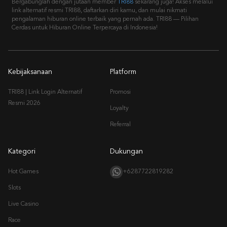
Bergabunglah dengan jutaan member
TRI88
sekarang juga! Akses melalui
link alternatif resmi TRI88, daftarkan diri kamu, dan mulai nikmati
pengalaman hiburan online terbaik yang pernah ada. TRI88 — Pilihan
Cerdas untuk Hiburan Online Terpercaya di Indonesia!
Kebijaksanaan
Platform
TRI88 | Link Login Alternatif
Promosi
Resmi 2026
Loyalty
Referral
Kategori
Dukungan
Hot Games
+6287722819282
Slots
Live Casino
Race