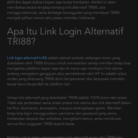
aktif dan dapat diakses kapan saja tanpa hambatan. Artikel ini akan
membahas secara lengkap tentang link alternatif TRI88, cara
menggunakannya, serta berbagai keunggulan yang membuat TRI88
menjadi pilihan nomor satu jutaan member Indonesia.
Apa Itu Link Login Alternatif
TRI88?
Link login alternatif tri88
adalah alamat website cadangan resmi yang
disediakan oleh TRI88 khusus untuk memastikan setiap member tetap bisa
mengakses platform kapan saja dan di mana saja meskipun link utama
sedang mengalami gangguan atau pemblokiran oleh ISP. Ini adalah solusi
cerdas yang dirancang TRI88 demi kenyamanan dan kepuasan member
tanpa harus berpindah ke platform lain.
Setiap link alternatif yang disediakan TRI88 adalah 100% resmi dan aman.
Tidak ada perbedaan sama sekali antara link utama dan link alternatif dalam
hal fitur, keamanan, kecepatan, maupun kelengkapan game. Member
tetap bisa login menggunakan username dan password yang sama,
melakukan deposit dan withdraw, mengklaim bonus, serta menikmati
semua fitur unggulan TRI88 seperti biasa.
Penting untuk selalu menggunakan link alternatif resmi dari TRI88 dan