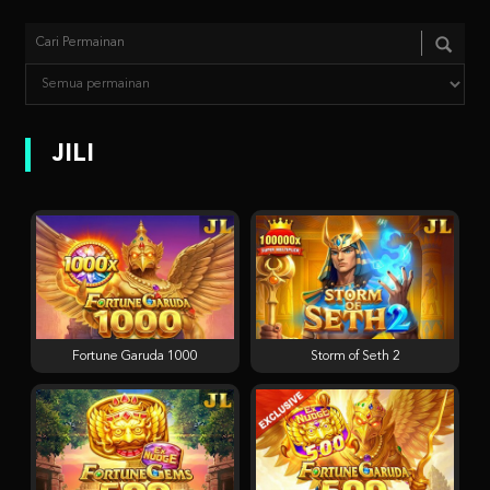
JILI
Fortune Garuda 1000
Storm of Seth 2