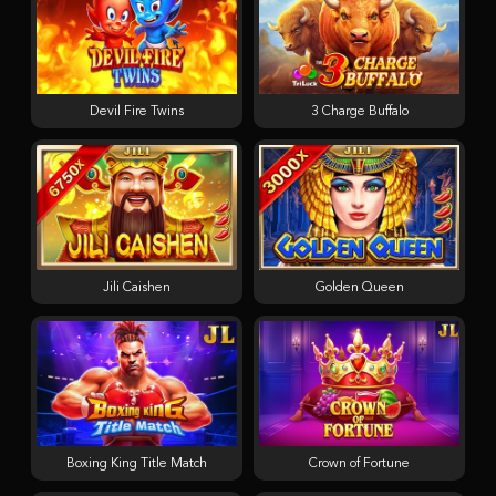
Devil Fire Twins
3 Charge Buffalo
Jili Caishen
Golden Queen
Boxing King Title Match
Crown of Fortune