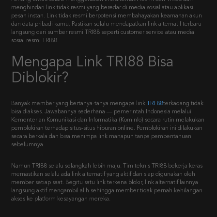
menghindari link tidak resmi yang beredar di media sosial atau aplikasi
pesan instan. Link tidak resmi berpotensi membahayakan keamanan akun
dan data pribadi kamu. Pastikan selalu mendapatkan link alternatif terbaru
langsung dari sumber resmi TRI88 seperti customer service atau media
sosial resmi TRI88.
Mengapa Link TRI88 Bisa
Diblokir?
Banyak member yang bertanya-tanya mengapa link
TRI 88
terkadang tidak
bisa diakses. Jawabannya sederhana — pemerintah Indonesia melalui
Kementerian Komunikasi dan Informatika (Kominfo) secara rutin melakukan
pemblokiran terhadap situs-situs hiburan online. Pemblokiran ini dilakukan
secara berkala dan bisa menimpa link manapun tanpa pemberitahuan
sebelumnya.
Namun TRI88 selalu selangkah lebih maju. Tim teknis TRI88 bekerja keras
memastikan selalu ada link alternatif yang aktif dan siap digunakan oleh
member setiap saat. Begitu satu link terkena blokir, link alternatif lainnya
langsung aktif mengambil alih sehingga member tidak pernah kehilangan
akses ke platform kesayangan mereka.