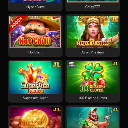
Hyper Burst
Crazy777
Hot Chilli
Aztec Priestess
Super Ace Joker
100 Blazing Clover