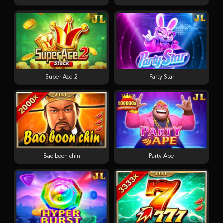
Super Ace 2
Party Star
Bao boon chin
Party Ape