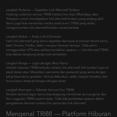
Langkah Pertama — Dapatkan Link Alternatif Terbaru
Hubungi customer service TRI88 melalui live chat, WhatsApp, atau
Telegram untuk mendapatkan link alternatif terbaru yang sedang aktif.
Kamu juga bisa memantau media sosial resmi TRI88 yang selalu
mengumumkan link alternatif terbaru secara berkala.
Langkah Kedua — Buka Link di Browser
Salin link alternatif yang kamu dapatkan dan buka di browser favorit kamu,
baik Chrome, Firefox, Safari, maupun browser lainnya. Tidak perlu
menggunakan VPN atau aplikasi tambahan apapun — link alternatif TRI88
bisa diakses langsung tanpa tools tambahan.
Langkah Ketiga — Login dengan Akun Kamu
Setelah halaman TRI88 terbuka melalui link alternatif, klik tombol Login di
pojok kanan atas. Masukkan username dan password yang sama dengan
yang biasa kamu gunakan. Semua data akun, saldo, riwayat transaksi, dan
bonus kamu tetap tersimpan dengan aman.
Langkah Keempat — Nikmati Semua Fitur TRI88
Setelah berhasil login, kamu bisa langsung menikmati semua game dan
fitur unggulan TRI88 seperti biasa. Tidak ada perbedaan apapun dalam
pengalaman bermain antara link utama dan link alternatif.
Mengenal TRI88 — Platform Hiburan