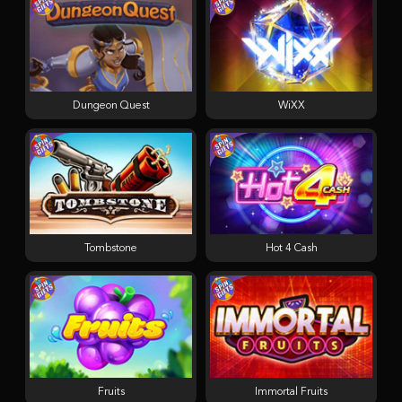
Dungeon Quest
WiXX
Tombstone
Hot 4 Cash
Fruits
Immortal Fruits