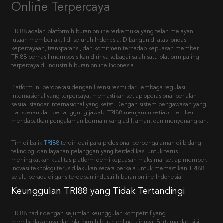
Online Terpercaya
TRI88 adalah platform hiburan online terkemuka yang telah melayani
jutaan member aktif di seluruh Indonesia. Dibangun di atas fondasi
kepercayaan, transparansi, dan komitmen terhadap kepuasan member,
TRI88 berhasil memposisikan dirinya sebagai salah satu platform paling
terpercaya di industri hiburan online Indonesia.
Platform ini beroperasi dengan lisensi resmi dari lembaga regulasi
internasional yang terpercaya, memastikan setiap operasional berjalan
sesuai standar internasional yang ketat. Dengan sistem pengawasan yang
transparan dan bertanggung jawab, TRI88 menjamin setiap member
mendapatkan pengalaman bermain yang adil, aman, dan menyenangkan.
Tim di balik
TRI88
terdiri dari para profesional berpengalaman di bidang
teknologi dan layanan pelanggan yang berdedikasi untuk terus
meningkatkan kualitas platform demi kepuasan maksimal setiap member.
Inovasi teknologi terus dilakukan secara berkala untuk memastikan TRI88
selalu berada di garis terdepan industri hiburan online Indonesia.
Keunggulan TRI88 yang Tidak Tertandingi
TRI88 hadir dengan sejumlah keunggulan kompetitif yang
membedakannya dari platform hiburan online lainnya. Pertama dari sisi