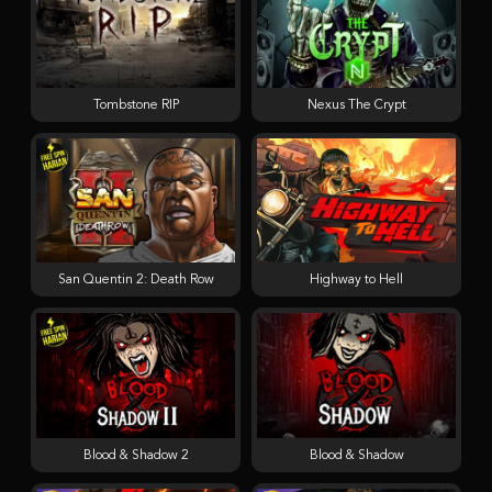
Tombstone RIP
Nexus The Crypt
San Quentin 2: Death Row
Highway to Hell
Blood & Shadow 2
Blood & Shadow