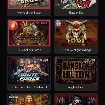
Home of the Brave
Skate or Die
Evil Goblins xBomb
El Pasa Gunfight xNudge
Brute Force: Alien Onslaught
Bangkok Hilton