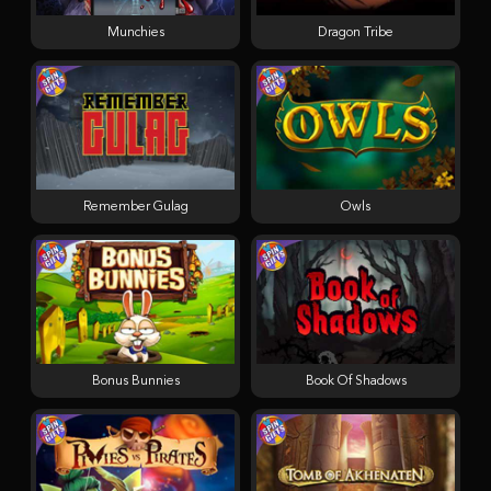
Munchies
Dragon Tribe
Remember Gulag
Owls
Bonus Bunnies
Book Of Shadows