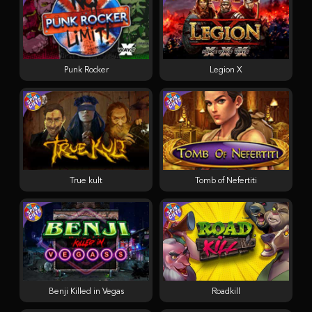
Punk Rocker
Legion X
True kult
Tomb of Nefertiti
Benji Killed in Vegas
Roadkill