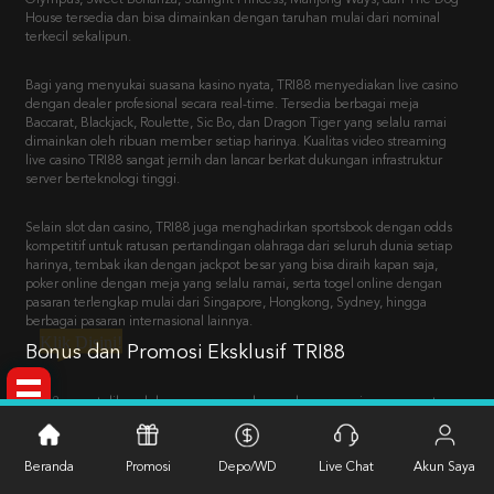
Olympus, Sweet Bonanza, Starlight Princess, Mahjong Ways, dan The Dog
House tersedia dan bisa dimainkan dengan taruhan mulai dari nominal
terkecil sekalipun.
Bagi yang menyukai suasana kasino nyata, TRI88 menyediakan live casino
dengan dealer profesional secara real-time. Tersedia berbagai meja
Baccarat, Blackjack, Roulette, Sic Bo, dan Dragon Tiger yang selalu ramai
dimainkan oleh ribuan member setiap harinya. Kualitas video streaming
live casino TRI88 sangat jernih dan lancar berkat dukungan infrastruktur
server berteknologi tinggi.
Selain slot dan casino, TRI88 juga menghadirkan sportsbook dengan odds
kompetitif untuk ratusan pertandingan olahraga dari seluruh dunia setiap
harinya, tembak ikan dengan jackpot besar yang bisa diraih kapan saja,
poker online dengan meja yang selalu ramai, serta togel online dengan
pasaran terlengkap mulai dari Singapore, Hongkong, Sydney, hingga
berbagai pasaran internasional lainnya.
Klik Disini!
Bonus dan Promosi Eksklusif TRI88
TRI88 sangat dikenal dengan program bonus dan promosi yang sangat
menggiurkan. Begitu mendaftar sebagai member baru, kamu langsung
berhak atas bonus new member yang bisa digunakan untuk bermain
semua jenis game. Setiap minggu tersedia cashback yang dihitung
Beranda
Promosi
Depo/WD
Live Chat
Akun Saya
otomatis dari total turnover, memastikan kamu selalu mendapatkan