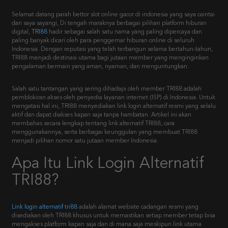
Selamat datang parah bettor slot online gacor di indonesia yang saya caintai
dan saya sayangi, Di tengah maraknya berbagai pilihan platform hiburan
digital,
TRI88
hadir sebagai salah satu nama yang paling dipercaya dan
paling banyak dicari oleh para penggemar hiburan online di seluruh
Indonesia. Dengan reputasi yang telah terbangun selama bertahun-tahun,
TRI88 menjadi destinasi utama bagi jutaan member yang menginginkan
pengalaman bermain yang aman, nyaman, dan menguntungkan.
Salah satu tantangan yang sering dihadapi oleh member TRI88 adalah
pemblokiran akses oleh penyedia layanan internet (ISP) di Indonesia. Untuk
mengatasi hal ini, TRI88 menyediakan link login alternatif resmi yang selalu
aktif dan dapat diakses kapan saja tanpa hambatan. Artikel ini akan
membahas secara lengkap tentang link alternatif TRI88, cara
menggunakannya, serta berbagai keunggulan yang membuat TRI88
menjadi pilihan nomor satu jutaan member Indonesia.
Apa Itu Link Login Alternatif
TRI88?
Link login alternatif tri88
adalah alamat website cadangan resmi yang
disediakan oleh TRI88 khusus untuk memastikan setiap member tetap bisa
mengakses platform kapan saja dan di mana saja meskipun link utama