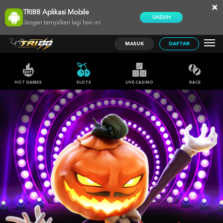
×
TRI88 Aplikasi Mobile
UNDUH
Jangan tampilkan lagi hari ini
MASUK
DAFTAR
HOT GAMES
SLOTS
LIVE CASINO
RACE