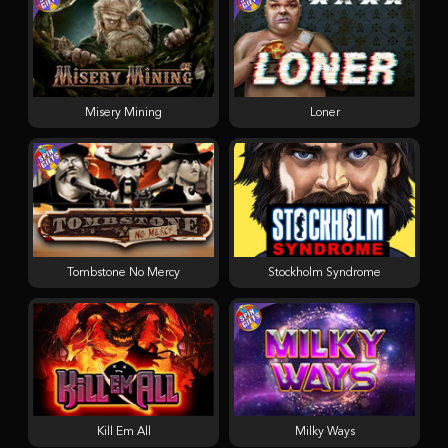
Misery Mining
Loner
Tombstone No Mercy
Stockholm Syndrome
Kill Em All
Milky Ways