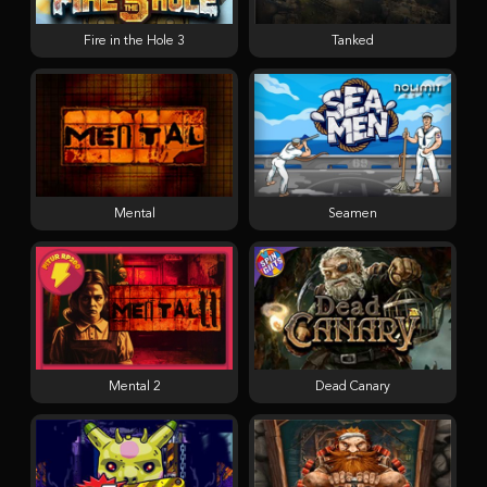
Fire in the Hole 3
Tanked
Mental
Seamen
Mental 2
Dead Canary