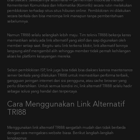
bisa diakses. Jawabannya sederhana — pemerintah Indonesia melalui
Kementerian Komunikasi dan Informatika (Kominfo) secara rutin melakukan
pemblokiran terhadap situs-situs hiburan online. Pemblokiran ini dilakukan
secara berkala dan bisa menimpa link manapun tanpa pemberitahuan
sebelumnya.
Namun TRI88 selalu selangkah lebih maju. Tim teknis TRI88 bekerja keras
memastikan selalu ada link alternatif yang aktif dan siap digunakan oleh
member setiap saat. Begitu satu link terkena blokir, link alternatif lainnya
langsung aktif mengambil alih sehingga member tidak pernah kehilangan
akses ke platform kesayangan mereka.
Selain pemblokiran ISP, link juga bisa tidak bisa diakses karena maintenance
server berkala yang dilakukan TRI88 untuk memastikan performa terbaik,
gangguan jaringan internet dari sisi pengguna, atau cache browser yang
perlu dibersihkan. Untuk semua kondisi ini, link alternatif TRI88 selalu hadir
sebagai solusi yang handal dan terpercaya.
Cara Menggunakan Link Alternatif
TRI88
Menggunakan link alternatif TRI88 sangatlah mudah dan tidak berbeda
dengan cara mengakses website biasa. Berikut langkah-langkah
lengkapnya: