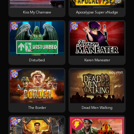
Kiss My Chainsaw
Apocalypse Super xNudge
Disturbed
Karen Maneater
The Border
Dead Men Walking