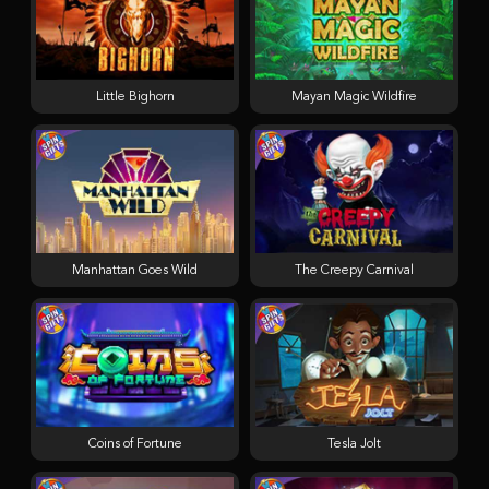
Little Bighorn
Mayan Magic Wildfire
Manhattan Goes Wild
The Creepy Carnival
Coins of Fortune
Tesla Jolt