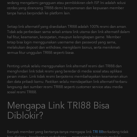
sedang mengalami gangguan atau pemblokiran oleh ISP. Ini adalah solusi
cerdas yang dirancang TRI88 demi kenyamanan dan kepuasan member
tanpa harus berpindah ke platform lain.
Setiap link alternatif yang disediakan TRI88 adalah 100% resmi dan aman.
Tidak ada perbedaan sama sekali antara link utama dan link alternatif dalam
hal fitur, keamanan, kecepatan, maupun kelengkapan game. Member
tetap bisa login menggunakan username dan password yang sama,
melakukan deposit dan withdraw, mengklaim bonus, serta menikmati
semua fitur unggulan TRI88 seperti biasa.
Penting untuk selalu menggunakan link alternatif resmi dari TRI88 dan
menghindari link tidak resmi yang beredar di media sosial atau aplikasi
pesan instan. Link tidak resmi berpotensi membahayakan keamanan akun
dan data pribadi kamu. Pastikan selalu mendapatkan link alternatif terbaru
langsung dari sumber resmi TRI88 seperti customer service atau media
sosial resmi TRI88.
Mengapa Link TRI88 Bisa
Diblokir?
Banyak member yang bertanya-tanya mengapa link
TRI 88
terkadang tidak