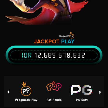
JACKPOT
PLAY
IDR
12,689,670,632
Pragmatic Play
Fat Panda
PG Soft
Slot