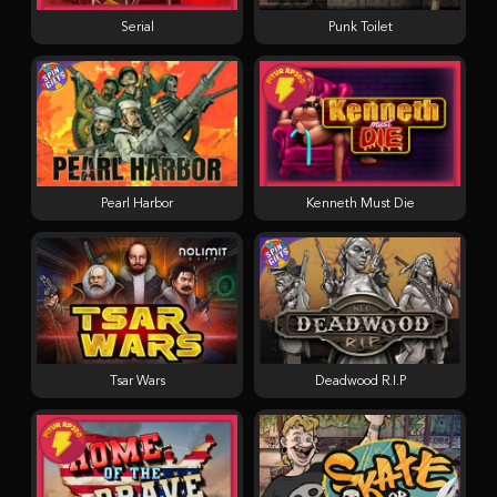
Serial
Punk Toilet
Pearl Harbor
Kenneth Must Die
Tsar Wars
Deadwood R.I.P