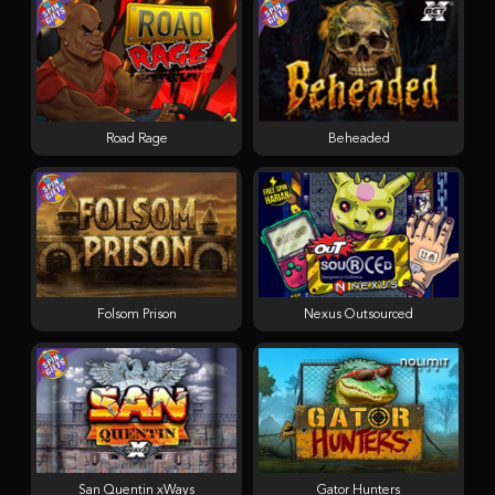
Road Rage
Beheaded
Folsom Prison
Nexus Outsourced
San Quentin xWays
Gator Hunters