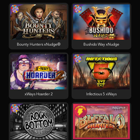
Bounty Hunters xNudge®
Bushido Way xNudge
xWays Hoarder 2
Infectious 5 xWays