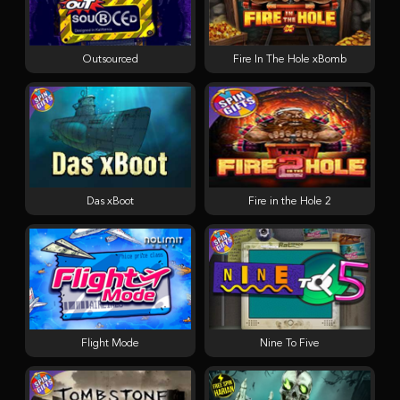
Outsourced
Fire In The Hole xBomb
Das xBoot
Fire in the Hole 2
Flight Mode
Nine To Five