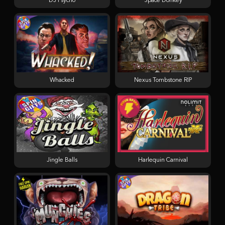
DJ Psycho
Space Donkey
Whacked
Nexus Tombstone RIP
Jingle Balls
Harlequin Carnival