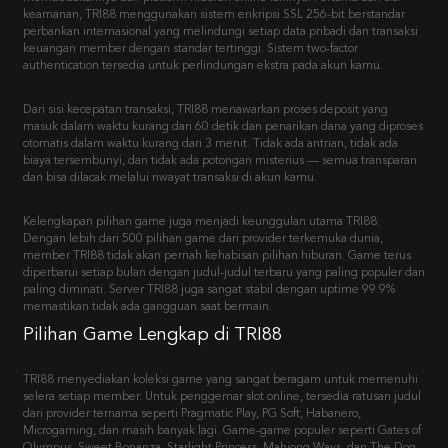
keamanan, TRI88 menggunakan sistem enkripsi SSL 256-bit berstandar
perbankan internasional yang melindungi setiap data pribadi dan transaksi
keuangan member dengan standar tertinggi. Sistem two-factor
authentication tersedia untuk perlindungan ekstra pada akun kamu.
Dari sisi kecepatan transaksi, TRI88 menawarkan proses deposit yang
masuk dalam waktu kurang dari 60 detik dan penarikan dana yang diproses
otomatis dalam waktu kurang dari 3 menit. Tidak ada antrian, tidak ada
biaya tersembunyi, dan tidak ada potongan misterius — semua transparan
dan bisa dilacak melalui riwayat transaksi di akun kamu.
Kelengkapan pilihan game juga menjadi keunggulan utama TRI88.
Dengan lebih dari 500 pilihan game dari provider terkemuka dunia,
member TRI88 tidak akan pernah kehabisan pilihan hiburan. Game terus
diperbarui setiap bulan dengan judul-judul terbaru yang paling populer dan
paling diminati. Server TRI88 juga sangat stabil dengan uptime 99.9%
memastikan tidak ada gangguan saat bermain.
Pilihan Game Lengkap di TRI88
TRI88 menyediakan koleksi game yang sangat beragam untuk memenuhi
selera setiap member. Untuk penggemar slot online, tersedia ratusan judul
dari provider ternama seperti Pragmatic Play, PG Soft, Habanero,
Microgaming, dan masih banyak lagi. Game-game populer seperti Gates of