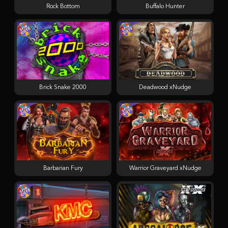
Rock Bottom
Buffalo Hunter
Brick Snake 2000
Deadwood xNudge
Barbarian Fury
Warrior Graveyard xNudge