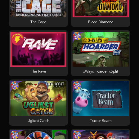
The Cage
Blood Diamond
The Rave
xWays Hoarder xSplit
Ugliest Catch
Tractor Beam