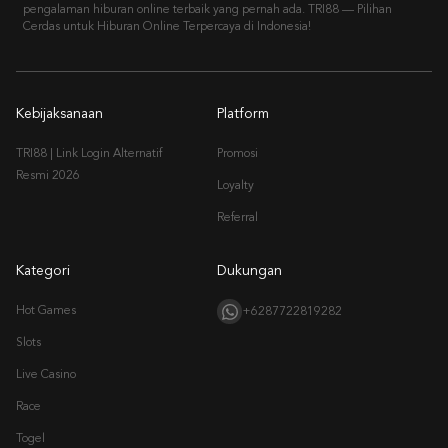
pengalaman hiburan online terbaik yang pernah ada. TRI88 — Pilihan
Cerdas untuk Hiburan Online Terpercaya di Indonesia!
Kebijaksanaan
Platform
TRI88 | Link Login Alternatif
Promosi
Resmi 2026
Loyalty
Referral
Kategori
Dukungan
Hot Games
+6287722819282
Slots
Live Casino
Race
Togel