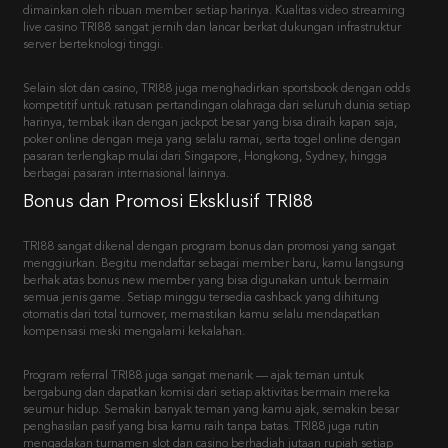
dimainkan oleh ribuan member setiap harinya. Kualitas video streaming
live casino TRI88 sangat jernih dan lancar berkat dukungan infrastruktur
server berteknologi tinggi.
Selain slot dan casino, TRI88 juga menghadirkan sportsbook dengan odds
kompetitif untuk ratusan pertandingan olahraga dari seluruh dunia setiap
harinya, tembak ikan dengan jackpot besar yang bisa diraih kapan saja,
poker online dengan meja yang selalu ramai, serta togel online dengan
pasaran terlengkap mulai dari Singapore, Hongkong, Sydney, hingga
berbagai pasaran internasional lainnya.
Bonus dan Promosi Eksklusif TRI88
TRI88 sangat dikenal dengan program bonus dan promosi yang sangat
menggiurkan. Begitu mendaftar sebagai member baru, kamu langsung
berhak atas bonus new member yang bisa digunakan untuk bermain
semua jenis game. Setiap minggu tersedia cashback yang dihitung
otomatis dari total turnover, memastikan kamu selalu mendapatkan
kompensasi meski mengalami kekalahan.
Program referral TRI88 juga sangat menarik — ajak teman untuk
bergabung dan dapatkan komisi dari setiap aktivitas bermain mereka
seumur hidup. Semakin banyak teman yang kamu ajak, semakin besar
penghasilan pasif yang bisa kamu raih tanpa batas. TRI88 juga rutin
mengadakan turnamen slot dan casino berhadiah jutaan rupiah setiap