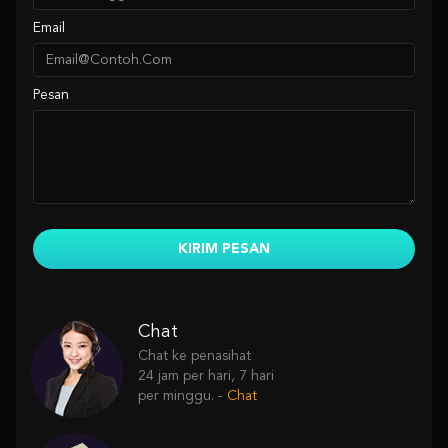
Email
Pesan
Chat
Chat ke penasihat
24 jam per hari, 7 hari
per minggu. -
Chat