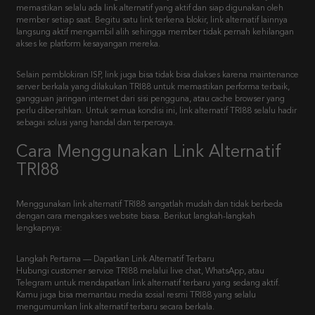
memastikan selalu ada link alternatif yang aktif dan siap digunakan oleh
member setiap saat. Begitu satu link terkena blokir, link alternatif lainnya
langsung aktif mengambil alih sehingga member tidak pernah kehilangan
akses ke platform kesayangan mereka.
Selain pemblokiran ISP, link juga bisa tidak bisa diakses karena maintenance
server berkala yang dilakukan TRI88 untuk memastikan performa terbaik,
gangguan jaringan internet dari sisi pengguna, atau cache browser yang
perlu dibersihkan. Untuk semua kondisi ini, link alternatif TRI88 selalu hadir
sebagai solusi yang handal dan terpercaya.
Cara Menggunakan Link Alternatif
TRI88
Menggunakan link alternatif TRI88 sangatlah mudah dan tidak berbeda
dengan cara mengakses website biasa. Berikut langkah-langkah
lengkapnya:
Langkah Pertama — Dapatkan Link Alternatif Terbaru
Hubungi customer service TRI88 melalui live chat, WhatsApp, atau
Telegram untuk mendapatkan link alternatif terbaru yang sedang aktif.
Kamu juga bisa memantau media sosial resmi TRI88 yang selalu
mengumumkan link alternatif terbaru secara berkala.