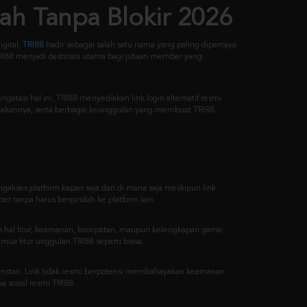
dah Tanpa Blokir 2026
igital,
TRI88
hadir sebagai salah satu nama yang paling dipercaya
TRI88 menjadi destinasi utama bagi jutaan member yang
atasi hal ini, TRI88 menyediakan link login alternatif resmi
ggunakannya, serta berbagai keunggulan yang membuat TRI88
akses platform kapan saja dan di mana saja meskipun link
r tanpa harus berpindah ke platform lain.
lam hal fitur, keamanan, kecepatan, maupun kelengkapan game.
a fitur unggulan TRI88 seperti biasa.
an instan. Link tidak resmi berpotensi membahayakan keamanan
a sosial resmi TRI88.