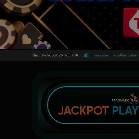
Min, 09-Agt-2026 16.37.40
i CS kami yang online 24 jam kapan saja jika mengalami kesulitan dalam navigasi w
JACKPOT
PLAY