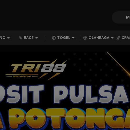
M
INO
RACE
TOGEL
OLAHRAGA
CRA