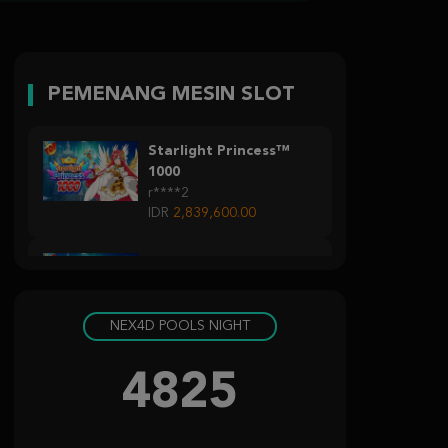
PEMENANG MESIN SLOT
Starlight Princess™
1000
r****2
IDR
2,839,600.00
Starlight Princess™
own
Way of Ninja
BANDITO RETURNS
1000
r****2
IDR
2,109,450.00
NEX4D POOLS NIGHT
Wild Bounty
4825
Showdown
ni****9
IDR
1,438,400.00
 Pot
Wild Bandito
Mahjong Legend