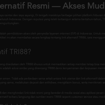
lternatif Resmi — Akses Mu
aya caintai dan saya sayangi, Di tengah maraknya berbagai pilihan platform hiburan d
i seluruh Indonesia. Dengan reputasi yang telah terbangun selama bertahun-tahun, 
menguntungkan.
lah pemblokiran akses oleh penyedia layanan internet (ISP) di Indonesia. Untuk meng
 Artikel ini akan membahas secara lengkap tentang link alternatif TRI88, cara men
tif TRI88?
ang disediakan oleh TRI88 khusus untuk memastikan setiap member tetap bisa meng
ni adalah solusi cerdas yang dirancang TRI88 demi kenyamanan dan kepuasan membe
dan aman. Tidak ada perbedaan sama sekali antara link utama dan link alternatif da
ng sama, melakukan deposit dan withdraw, mengklaim bonus, serta menikmati semu
88 dan menghindari link tidak resmi yang beredar di media sosial atau aplikasi pes
ernatif terbaru langsung dari sumber resmi TRI88 seperti customer service atau medi