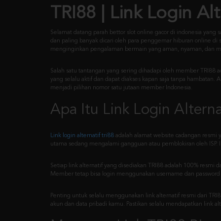
TRI88 | Link Login A
Selamat datang parah bettor slot online gacor di indonesia yang s
dan paling banyak dicari oleh para penggemar hiburan online d
menginginkan pengalaman bermain yang aman, nyaman, dan 
Salah satu tantangan yang sering dihadapi oleh member TRI88 ada
yang selalu aktif dan dapat diakses kapan saja tanpa hambatan.
menjadi pilihan nomor satu jutaan member Indonesia.
Apa Itu Link Login Alterna
Link login alternatif tri88
adalah alamat website cadangan resmi y
utama sedang mengalami gangguan atau pemblokiran oleh ISP. I
Setiap link alternatif yang disediakan TRI88 adalah 100% resmi 
Member tetap bisa login menggunakan username dan password ya
Penting untuk selalu menggunakan link alternatif resmi dari TRI
akun dan data pribadi kamu. Pastikan selalu mendapatkan link alt