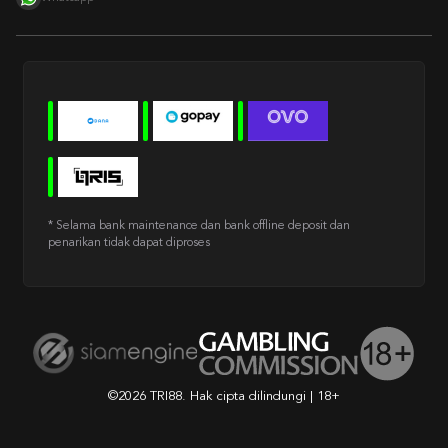
* Selama bank maintenance dan bank offline deposit dan
penarikan tidak dapat diproses
©2026 TRI88. Hak cipta dilindungi | 18+