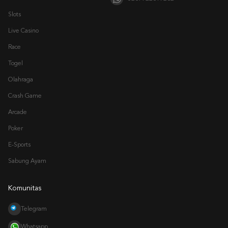
Slots
Live Casino
Race
Togel
Olahraga
Crash Game
Arcade
Poker
E-Sports
Sabung Ayam
Komunitas
Telegram
Whatsapp