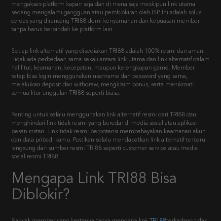
mengakses platform kapan saja dan di mana saja meskipun link utama
sedang mengalami gangguan atau pemblokiran oleh ISP. Ini adalah solusi
cerdas yang dirancang TRI88 demi kenyamanan dan kepuasan member
tanpa harus berpindah ke platform lain.
Setiap link alternatif yang disediakan TRI88 adalah 100% resmi dan aman.
Tidak ada perbedaan sama sekali antara link utama dan link alternatif dalam
hal fitur, keamanan, kecepatan, maupun kelengkapan game. Member
tetap bisa login menggunakan username dan password yang sama,
melakukan deposit dan withdraw, mengklaim bonus, serta menikmati
semua fitur unggulan TRI88 seperti biasa.
Penting untuk selalu menggunakan link alternatif resmi dari TRI88 dan
menghindari link tidak resmi yang beredar di media sosial atau aplikasi
pesan instan. Link tidak resmi berpotensi membahayakan keamanan akun
dan data pribadi kamu. Pastikan selalu mendapatkan link alternatif terbaru
langsung dari sumber resmi TRI88 seperti customer service atau media
sosial resmi TRI88.
Mengapa Link TRI88 Bisa
Diblokir?