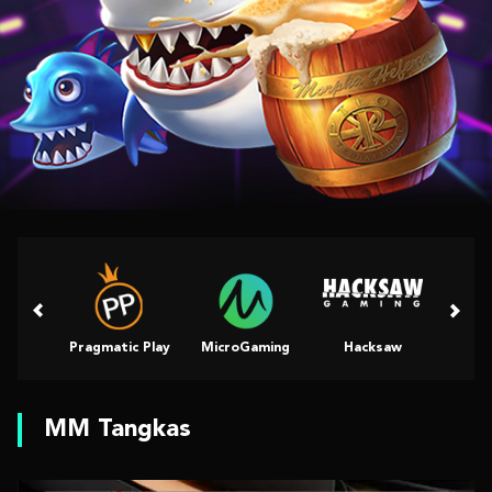
Pragmatic Play
MicroGaming
Hacksaw
King
MM Tangkas