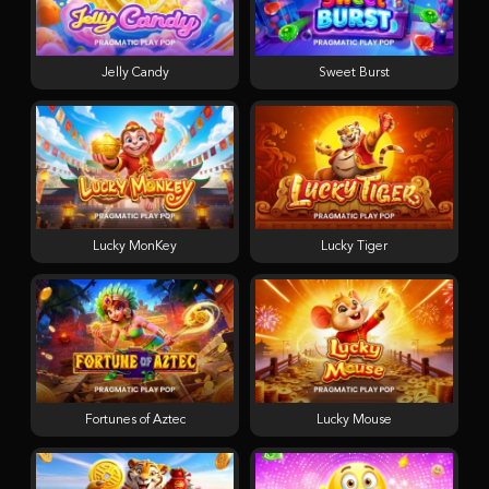
Jelly Candy
Sweet Burst
Lucky MonKey
Lucky Tiger
Fortunes of Aztec
Lucky Mouse