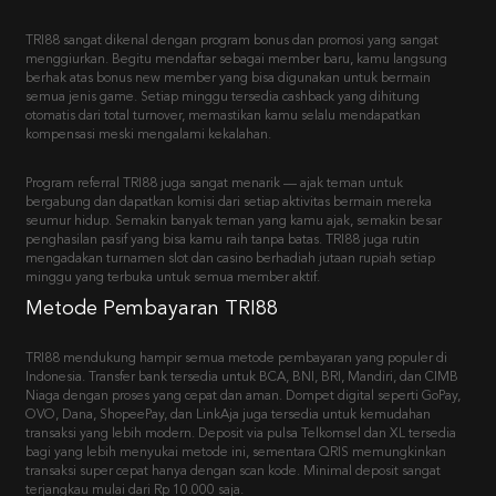
TRI88 sangat dikenal dengan program bonus dan promosi yang sangat
menggiurkan. Begitu mendaftar sebagai member baru, kamu langsung
berhak atas bonus new member yang bisa digunakan untuk bermain
semua jenis game. Setiap minggu tersedia cashback yang dihitung
otomatis dari total turnover, memastikan kamu selalu mendapatkan
kompensasi meski mengalami kekalahan.
Program referral TRI88 juga sangat menarik — ajak teman untuk
bergabung dan dapatkan komisi dari setiap aktivitas bermain mereka
seumur hidup. Semakin banyak teman yang kamu ajak, semakin besar
penghasilan pasif yang bisa kamu raih tanpa batas. TRI88 juga rutin
mengadakan turnamen slot dan casino berhadiah jutaan rupiah setiap
minggu yang terbuka untuk semua member aktif.
Metode Pembayaran TRI88
TRI88 mendukung hampir semua metode pembayaran yang populer di
Indonesia. Transfer bank tersedia untuk BCA, BNI, BRI, Mandiri, dan CIMB
Niaga dengan proses yang cepat dan aman. Dompet digital seperti GoPay,
OVO, Dana, ShopeePay, dan LinkAja juga tersedia untuk kemudahan
transaksi yang lebih modern. Deposit via pulsa Telkomsel dan XL tersedia
bagi yang lebih menyukai metode ini, sementara QRIS memungkinkan
transaksi super cepat hanya dengan scan kode. Minimal deposit sangat
terjangkau mulai dari Rp 10.000 saja.