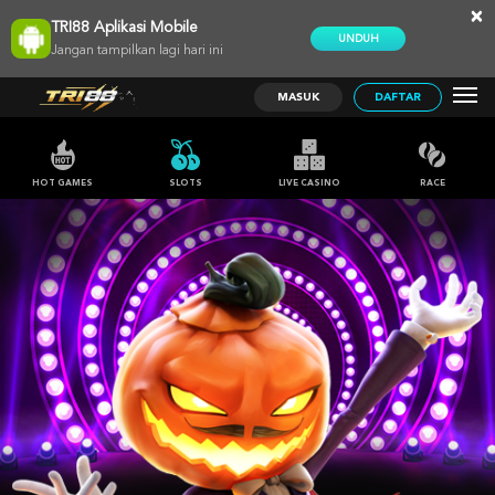
×
TRI88 Aplikasi Mobile
UNDUH
Jangan tampilkan lagi hari ini
MASUK
DAFTAR
HOT GAMES
SLOTS
LIVE CASINO
RACE