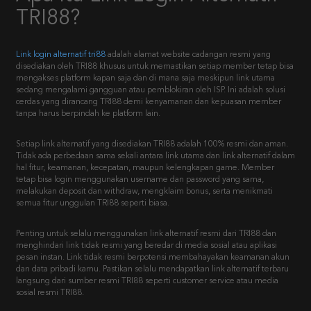
TRI88?
Link login alternatif tri88
adalah alamat website cadangan resmi yang
disediakan oleh TRI88 khusus untuk memastikan setiap member tetap bisa
mengakses platform kapan saja dan di mana saja meskipun link utama
sedang mengalami gangguan atau pemblokiran oleh ISP. Ini adalah solusi
cerdas yang dirancang TRI88 demi kenyamanan dan kepuasan member
tanpa harus berpindah ke platform lain.
Setiap link alternatif yang disediakan TRI88 adalah 100% resmi dan aman.
Tidak ada perbedaan sama sekali antara link utama dan link alternatif dalam
hal fitur, keamanan, kecepatan, maupun kelengkapan game. Member
tetap bisa login menggunakan username dan password yang sama,
melakukan deposit dan withdraw, mengklaim bonus, serta menikmati
semua fitur unggulan TRI88 seperti biasa.
Penting untuk selalu menggunakan link alternatif resmi dari TRI88 dan
menghindari link tidak resmi yang beredar di media sosial atau aplikasi
pesan instan. Link tidak resmi berpotensi membahayakan keamanan akun
dan data pribadi kamu. Pastikan selalu mendapatkan link alternatif terbaru
langsung dari sumber resmi TRI88 seperti customer service atau media
sosial resmi TRI88.